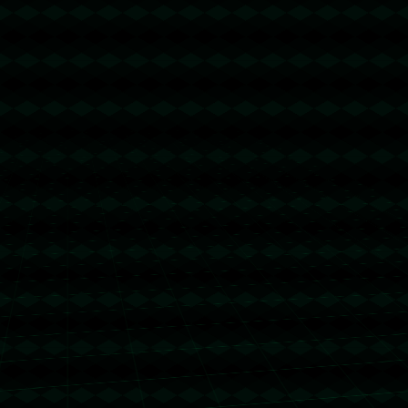
公司动态
技术资料
新闻资讯
北青：新赛季揭幕战漏判红牌，中超“银哨”李海新将面临内部处
罚.
2025安徽省快乐健身大众冰雪季活动启动.
揭秘孙准浩禁赛为何被FIFA驳回 判决书或导致他职业生涯终结.
回忆铭君一起搭档9年的日子 赖沛君：一切起落都值得纪念.
这女生打的怎么样？.