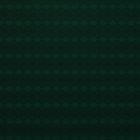
一种常见的比赛场景能很好地说明这一点：两名技术水平相当的球
员，一个可以快速判断何时传球，何时推进；另一个虽技术精湛，
却动作犹豫或选择不当。最终，具备更强**决策能力**的球员会在比
赛中更具优势。由此可见，“会踢”与能“正确踢”之间的鸿沟，恰恰是
由决策力填补的。
## **青训中的“决策力培养”如何实施？**