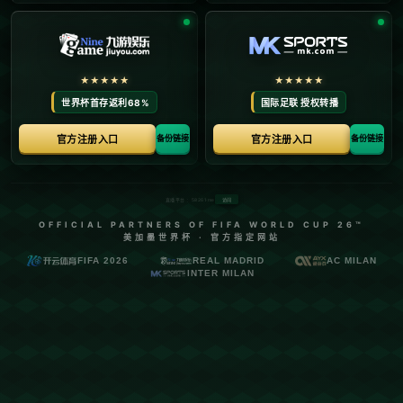
多特蒙德青訓總監強調未來足球：重要的不僅是技術
更是決策力.
# 多特蒙德青训总监强调未来足球：重要的不仅是技术，更是决策
力
在现代足球飞速发展的背景下，比赛不再只是技术与体能的对抗，
而是智慧与意识的较量。**多特蒙德青训总监的一段话**在足球界引
发热议：“未来的足球将更加注重球员的决策能力，这才是真正能决
定胜负的关键。”这不仅揭示了足球新趋势，也为未来青训和球员培
养指明了方向。