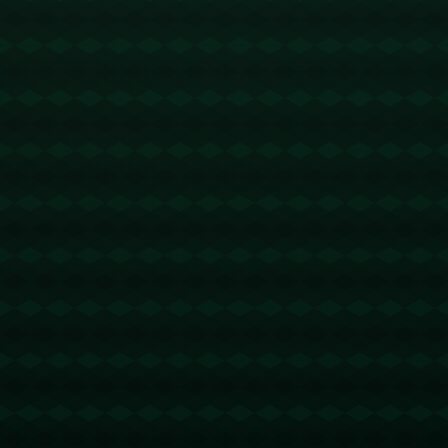
作为世界上最成功的足球青训系统之一，多特蒙德不仅培养了哈兰
德、贝林厄姆等年轻天才，其在球员**决策分析能力**的培养上也独
树一帜。据悉，多特蒙德在训练中经常使用一种被称为“情境模拟教
学”的方式，让年轻球员在复杂的比赛场景中做选择。
例如，教练在训练中设置多个动态情境，如**逼抢与反逼抢、快速
转换进攻防守**等，目的不是让球员展示炫酷的技巧，而是要求他
们在最短时间内做出*合理的应对*。这种注重决策逻辑的训练，使
他们能够在比赛中面对复杂局势时从容不迫。
此外，教练团队利用数据分析与影片复盘，帮助球员回顾他们在比