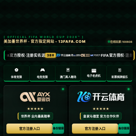
导航菜单
Toggl
navig
新闻中心