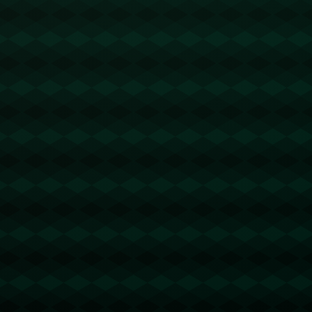
上的表现更进一步。
兼投资者的双重角色**
维特作为球员和投资者的双重身份不仅为他带来了巨大的商机，也成为他职
还使他在面对复杂的市场环境时，能以更加灵活的方式进行应对。*在众多
的佼佼者，他的成功之路也为其他球员提供了宝贵的启示。
展望**
斯维特的意愿到可能的实施，这一过程虽然充满挑战，但也潜力无限。无
地将自己与西班牙人联系在一起。而这次潜在的收购计划，也将他的多方
将自己置于聚光灯下，也为足球商业投资开启了新的篇章。
篇：多特蒙德青訓總監強調未來足球：重要的不僅是技術
更是決策力.