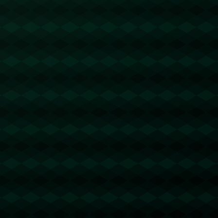
业生涯的一部分。*这种双重角色不仅展示了他的多才
明星球员纷纷跨界进入商界的大潮中，布莱斯维特无疑
论最终收购能否实现，这位名震足坛的球员兼资本家都已
面才能展示在世人面前。布莱斯维特对西班牙人的收购兴
下一篇：巴塞羅那足球俱樂部.