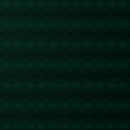
科技及其他行业进行了多项投资，并取得了可观的回报。
说，成为西班牙人的主人不仅仅是一项财务投资，更是一
展商业版图的一大策略。西班牙人足球俱乐部在国际足坛
进一步巩固他在足球领域的影响力，还能为他的其他商
新和发展。虽然在疫情期间，俱乐部的经济状况受到了一
经验**有望为西班牙人带来新一轮的发展契机，使其在