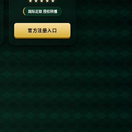
特，有意收购西班牙人.
逐渐被外界认可。近日，有传闻称这位身价高达2.5亿
在球场内外的影响力，同时也为他在商界的发展铺平了