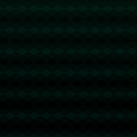
{eyou:global name='web_copyright' /}{eyou:global name='web_recordnum' /}
Copyright 2024
平博·pinnacle体育「中国」官方网站
All Rights by
平博app网站