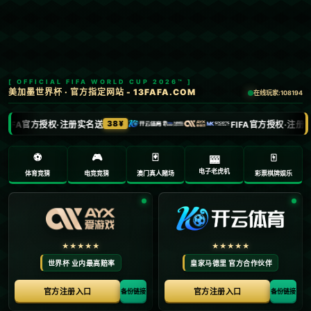
导航菜单
Toggl
navig
新闻中心