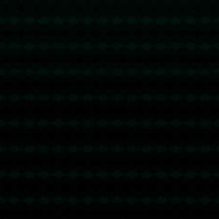
上一篇：力争今年体育消费总规模突破1080亿元.
下一篇：【原创】免费竞彩足球推荐：周六013德甲-斯图加特
VS弗赖堡.
栏目导航
公司动态
技术资料
新闻资讯
揭秘孙准浩禁赛为何被FIFA驳回 判决书或导致他职业生涯终结.