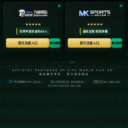
C羅曾17次擊敗馬競 歐冠兩次面對馬競完成帽子戲
法.
**前言**
克里斯蒂亚诺·罗纳尔多，简称C罗，是足坛的不朽传奇。他以强大
的进攻能力和无与伦比的比赛智商，在全球各地的球迷中赢得了广
泛的赞誉。在他的辉煌职业生涯中，C罗曾**17次击败马德里竞技
**，而这对手也成为他证明自己实力的绝佳舞台。特别是在**欧冠比
赛中两次上演帽子戏法**，更是让马竞成为他的“幸运之敌”。本文将
深入探讨C罗如何成为马竞的梦魇，以及这一殊荣背后的故事和意
义。
**与马竞的镌刻对决**
两度在欧冠赛场上面对马竞完成帽子戏法，这是C罗职业生涯最令
人难忘的瞬间之一。其中一次发生在2017年的欧冠半决赛，当时C
罗效力于皇家马德里。在这场关键比赛中，C罗不仅展示了他**超凡