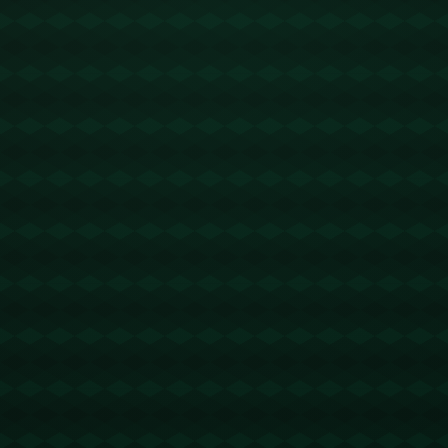
**积累的胜绩与战术分析**
C罗为何能多次击败马竞？这不仅仅是运气使然，而是一种能力的
体现。首先，C罗在面对**强队防线**时表现出的侵略性和出色的**
个人技术**让敌人难以招架。其次，他在比赛中对空间的敏锐把
握，使得他总能在关键时刻找到射门的机会。
此外，在心理战中，C罗始终保持冷静和自信，这种气质感染了队