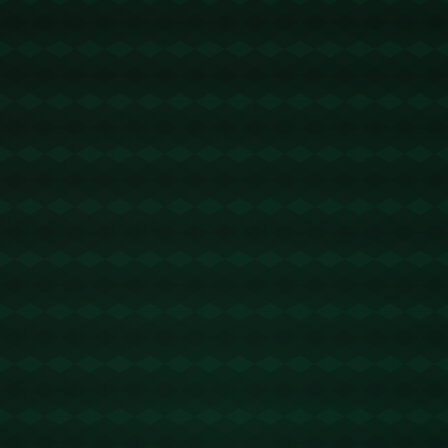
的射门能力**，还凸显了他**对比赛节奏的精准把握**。这场比赛让
他在媒体上得到了“马竞克星”的称号，也为球队赢得了宝贵的晋级
机会。
第二次帽子戏法则是在2019年的欧冠16强战中，效力于尤文图斯的
C罗再次让马竞颜面扫地。此役C罗不仅在进攻端表现出色，更以**
领袖风范**带动全队气势，让尤文图斯逆转晋级。对于马竞来说，
面对C罗的这种表现似乎已成为一场永恒的噩梦。