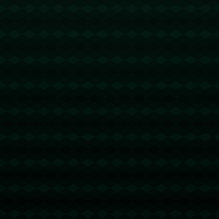
战术执行和心理优势密不可分。同时，他的职业态度和持续的身体
管理也让他在面对任何竞争对手时保持高效。这一系列因素促使了
C罗成为马竞挥之不去的梦魇，特别是在欧冠舞台上，他的表现让
对手在压力下难以应对。
这段历史证明，C罗不仅是一个伟大的球员，也是马竞的“不可逾越
的鸿沟”。他用自己的一次次胜利，为足坛书写了马竞与自己的独特
篇章。