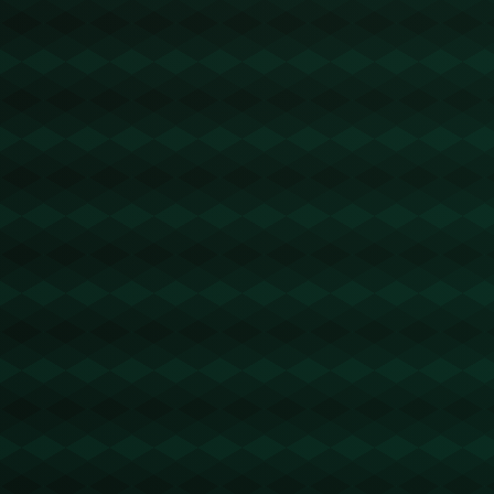
**姆
---
## *
皇马的
时，更
高质量
据赛后
了球队
---
## *
在皇马
与皇马