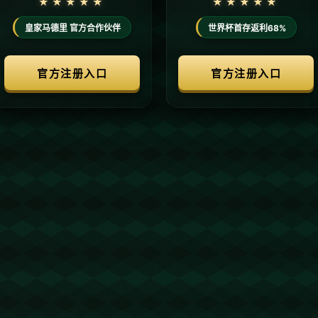
中心
3-0！姆巴佩戴帽5场8球皇马豪取4连胜4分
0！姆巴佩戴帽5场8球，皇马豪取4连胜4分优势领跑，狂甩巴萨10分
绿茵场上，每一场比赛不仅是对球队实力的检验，更是全球球迷瞩目的焦点
，以“3-0”战胜对手，豪取4连胜，同时以4分优势领跑积分榜，直接将巴
更让姆巴佩的个人表现成为热议焦点。**
*姆巴佩戴帽：5场8球，完美诠释领袖风范**
马本赛季的重要引援，**姆巴佩**用场上实际表现证明了自己的顶级实力
8球。这不仅是他个人数据的飞跃，也是皇马能够连续取胜的关键。
的进球能力源于他的敏锐嗅觉与精湛射术。例如，本场比赛的第一球正是
场空间的精准掌控，他接到队友妙传，在狭小空间内灵巧摆脱防守后一蹴