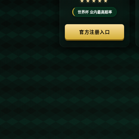
栏目导航
新闻
公司动态
技术资料
# 3-
**在
新闻资讯
级表现
地位，
揭秘孙准浩禁赛为何被FIFA驳回 判决书
或导致他职业生涯终结.
---
回忆铭君一起搭档9年的日子 赖沛君：
## *
一切起落都值得纪念.
作为皇
这女生打的怎么样？.
提升至
希爾德：追夢是個贏家，並承擔輸球責
姆巴佩
任，我對他的這一舉動深表敬佩.
他对球