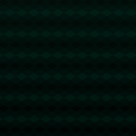
水，而姆巴佩目前就身处这一得天独厚的环境中。
语：**皇马通过一次次硬仗告诫世人，这支西甲豪门正在用扎实的表现和持
他已然是“现象级球员”。