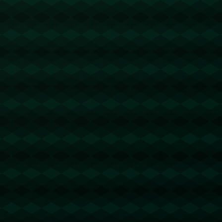
供的平台密不可分。一个强大的战术体系足以让顶级球员