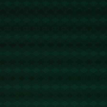
不仅点燃了伯纳乌球场，也彻底将对手打服。