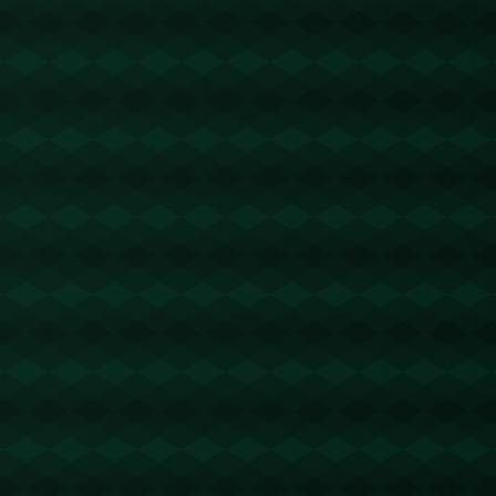
场8球的成绩单稳居全场最佳。**
。从本赛季的战术布置来看，安切洛蒂在保证防守稳固的同
德里奇的中场组合再度表现出色，他们在场上不仅完成了
，而对手却全场被压制，几无还手之力，这无疑再次证明
的重要因素。
分优势稳居榜首，而巴萨却因状态起伏不定跌出争冠节奏，
马的稳定表现也让球迷对接下来的赛季更加期待。