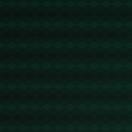
世界波
山西女籃教練豪言季後賽目標 高名次衝
擊值得期待.