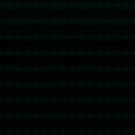
栏目导航
公司动态
技术资料
新闻资讯
维蒂尼亚单赛季欧冠成功传球已915次，近21年中.
拜合拉木：很多人质疑我的能力 没控制好情绪.
北青：新赛季揭幕战漏判红牌，中超“银哨”李海新将面临内部处
罚.
2025安徽省快乐健身大众冰雪季活动启动.