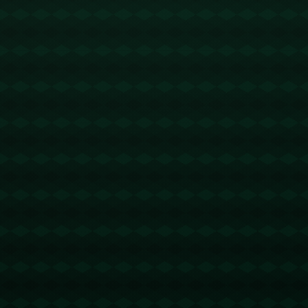
最后，我们需要关注湖人与灰熊比赛前的备战情况。这场比赛对于
湖人来说意义重大，因为它将直接影响球队目前的排名和士气。**
对阵灰熊的赛前情况更新**显示，湖人正在采取积极的训练和战术
布置，以应对灰熊强悍的防守和快速的进攻。教练团队根据裁判报
告的反馈以及队内战略调整，特别加强了在关键时间节点上的决策
能力训练。这些调整不仅提高了球队的应变能力，也巩固了队内士
气。