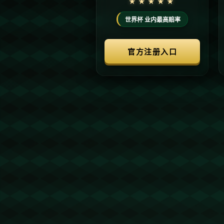
栏目导航
新闻
公司动态
技术资料
**亞伯
在足球
新闻资讯
——不
巨大的
维蒂尼亚单赛季欧冠成功传球已915次，
近21年中.
---
拜合拉木：很多人质疑我的能力 没控制
### 
好情绪.
北青：新赛季揭幕战漏判红牌，中超“银
哨”李海新将面临内部处罚.
2025安徽省快乐健身大众冰雪季活动启
动.