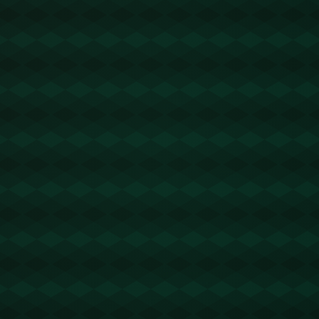
罕作為球隊的主力射手，本賽季表現十分搶眼，不僅在關鍵比賽中屢屢進
的門前嗅覺，使他成為威脅對手防線的頭號武器。統計數據顯示，本賽季他
。因此，亞伯拉罕的受傷不僅影響了攻擊陣容，甚至可能直接改變球隊接