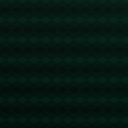
---
### 