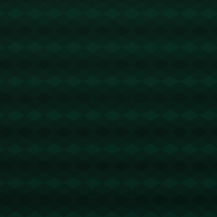
**末輪比賽中的意外重傷**
傷事件發生在一場關鍵聯賽末輪比賽。在比賽進行到第65分鐘時，亞伯拉
頭回放中可以看到，他的膝部受到了明顯的外力衝擊，當即無法站起，只能
測：他的膝關節受到了嚴重損傷，前十字韌帶撕裂的可能性極高，這意味
傷病案例在足球歷史中並不罕見。例如，知名球星范尼在效力於曼聯時也
缺席不僅影響了他本人的發展，也讓球隊一度陷入陣容危機。因此，亞伯