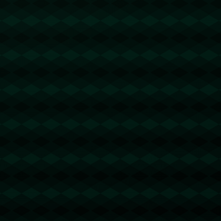
體陣容。當前球隊內並沒有一名絕對可以接班亞伯拉罕的
，管理層已經將多名國內外射手列入引援清單，其中包括
融入球隊戰術體系，將是一個非常複雜的挑戰。
於他康復狀況的討論熱度居高不下，許多球迷紛紛留言為
後，能否找回以往的狀態仍存在未知數。
拉希莫維奇、克洛澤等，能夠在重傷後再創輝煌。而另一
一個巨大的挑戰。