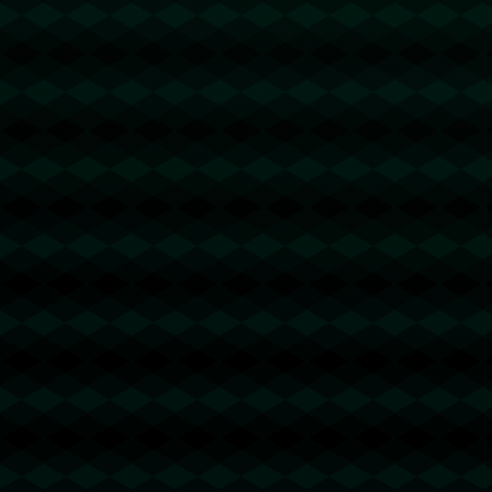
在這場
繼續為