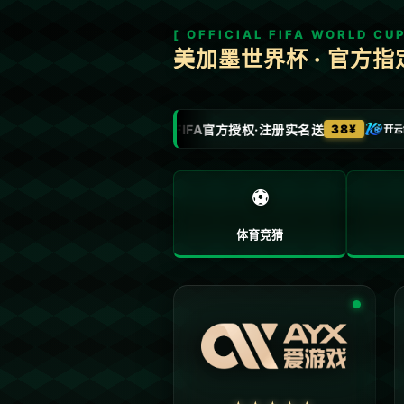
网站首页
关于我们
产品中心