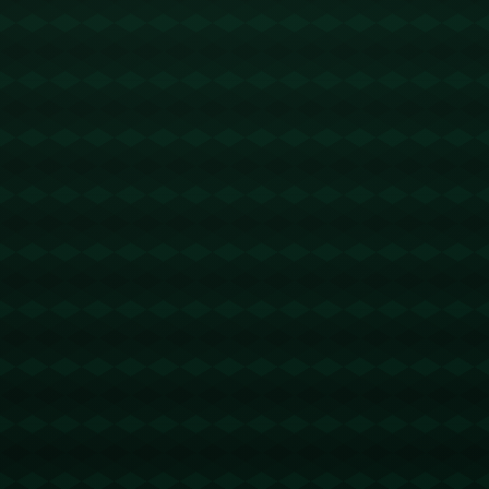
肖恩·墨菲，这位以精准击球和果敢战术闻名的选手，总是能够在关
键时刻展现出超乎寻常的实力。这次中国赛场上的满分表现，再一
次证明了他的毋庸置疑的技术与不容置疑的心理素质。作为一种极
具挑战性的运动，斯诺克不仅考验选手的技术水平，更需要在瞬息
万变的场上环境中，保持绝对的冷静与自信。*每一杆*落袋，都是
对选手能力的证明，而一杆147分的诞生，更需多项因素的完美结
合。
**147分的难度与意义**
147分并非易事，这是斯诺克竞赛中难度最高的表现之一。要完成
这个壮举，选手必须精准地将15颗红球和15颗黑球交替敲入袋口，
并在此基础上继续收下彩球，实现一杆清台。在比赛压力和心理对
抗的双重考验下，保持最佳状态绝非易事。因此，**147分不仅仅是
分数**，更是对运动员综合实力的一种至高无上的肯定。