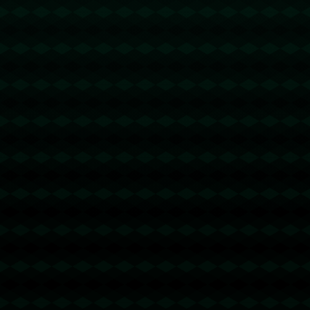
肖恩·墨菲自进入职业以来，*已经屡屡斩获佳绩*。他于2005年获得
了其首个世界锦标赛冠军，并不断刷新自己的传奇纪录。他的一贯
稳定表现，鞭策着自己在训练场上的坚持与努力。那些经典比赛片
段，一次次证明了墨菲对于斯诺克的热爱与对胜利的无比渴望。他
的职业生涯不仅是一次对自我极限的挑战，也是对观众、对对手的
深深敬意。
通过本次赛事，墨菲再次将*斯诺克运动推上新的高度*，他精彩绝
伦的球技和坚定不移的决心，都成为中国赛事上一颗璀璨的明星。
在这片充满机遇和挑战的赛场上，每次147分不仅是选手能力的体
现，更是斯诺克历史的又一大书写。肖恩·墨菲，这位不朽的传奇，
继续激励着无数新生代选手踏上追求卓越的旅程。
上一篇：保持爱拼会赢精气神.
下一篇：英超第38輪曼城5-0埃弗頓 阿圭羅雙響德布勞內傳射.