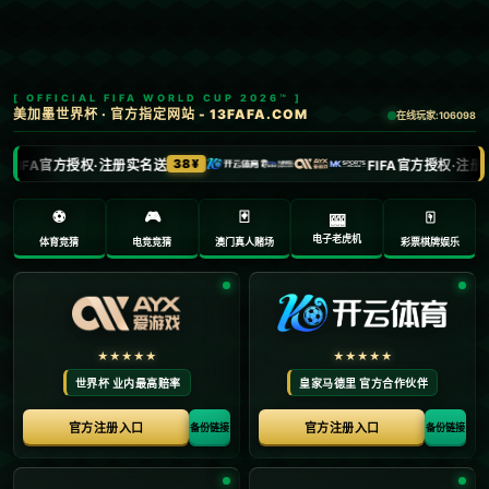
导航菜单
Toggl
navig
新闻中心