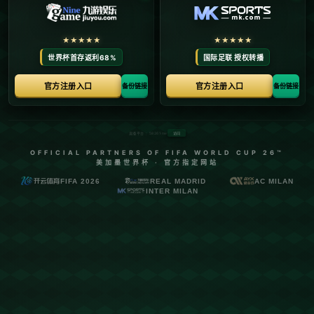
足總杯1／4決賽米德爾斯堡0-2切爾西 盧卡庫破門齊
耶赫遠射建功.
**观赛亮点：切尔西勇夺足总杯1/4决赛，米德尔斯堡不敌蓝军**
在最近的一场足总杯1/4决赛中，切尔西客场以**2-0战胜**米德尔斯
堡，这场比赛充满了令人难忘的瞬间。在球迷的满怀期待中，卢卡
库和齐耶赫的出色表现帮助切尔西成功晋级。本文将为您分析这场
比赛的关键时刻，并揭示切尔西是如何利用其强大实力和精湛技
艺，让米德尔斯堡无从招架。
比赛**开局不久**，切尔西便奠定了主动权。开场第15分钟，蓝军在
对方半场持续施加压力，通过一系列精彩的传球和默契的团队配
合，卢卡库在近距离破门得分。这次精彩进球不仅展现了他的**精
准射术**，也证明了切尔西在**锋线组合**上的强力优势。
米德尔斯堡尽管在**主场作战**，但面对切尔西的多样进攻，始终显
得有些力不从心。他们的后防线在蓝军的快节奏进攻下**节节败退