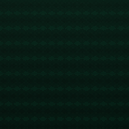
一原因所导致，适时调整战术、激活更多关键球员将是未来追求保
级的关键一环。
### **数据显示：胜利并非偶然**
根据赛后统计，克雷莫纳在本场比赛中的控球率虽不占优势（仅约
40%），但他们在关键区域的射门精度却优于罗马。同时，他们创
造了6次绝对得分机会，而罗马尽管射门次数更多，但仅有两次威胁
到对方门将。更值得注意的是，克雷莫纳在防守端顽强拦截了罗马
15次进攻，这种密集的防守策略为他们赢得了关键逆袭的可能。
**总结核心数据：**
- 克雷莫纳：控球率40%，射正5次，拦截15次
- 罗马：控球率60%，射正2次，关键机会少于对手
这场胜利对克雷莫纳可谓意义非凡，同时也给了正在竞争欧战资格
的罗马一次深刻的警示。《意甲第24轮克雷莫纳2-1罗马》的精彩
瞬间必将被球迷们铭记，也再次提醒我们足球赛场上充满奇迹与不