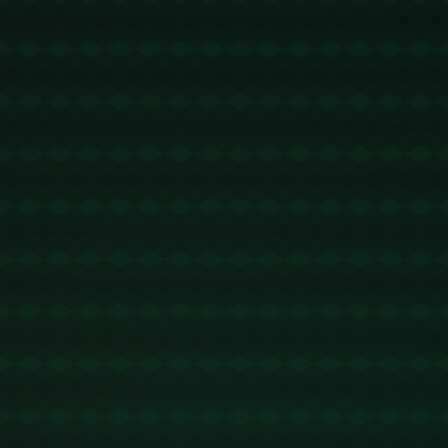
个强大的对手，被穆里尼奥执掌的“红狼军团”本季在战术体系和稳
定性上表现出色。**克雷莫纳能够在悬殊的实力对比下成功取胜，
不仅显示出他们的拼搏精神，更是体现了意甲联赛的不可预测性。
**
### **萨朱破门点燃希望，乔法尼点球奠定胜局**
比赛开局不久，克雷莫纳就展现出了顽强的进攻态势。在第17分
钟，萨朱（Frank Tsadjout）在禁区外接到队友的妙传，凭借个人
能力巧妙摆脱防守后射门得分，为克雷莫纳取得了领先。这一精彩
进球不仅让球迷看到萨朱的潜力，也展现了克雷莫纳对胜利的渴
望。
然而，罗马并没有轻易放弃，上半场结束前，他们通过一次快速反
击由斯皮纳佐拉（Leonardo Spinazzola）将比分扳平。**平局的结
果让下半场的战斗更加激烈，但克雷莫纳把握住了关键时刻。**比
赛第83分钟，乔法尼（Daniel Ciofani）在一次禁区内的混战中获得
点球机会，他沉着冷静地一蹴而就，为球队锁定胜局。这粒点球无