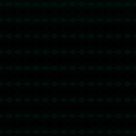
上一篇：新疆队遭遇连败，于德豪庆祝惹争议.
下一篇：曝貝爾將與皇馬續約一年 年薪將大幅下降.
栏目导航
公司动态
技术资料
新闻资讯
哈登躺平，小卡爆发，快船进季后赛有看头！.